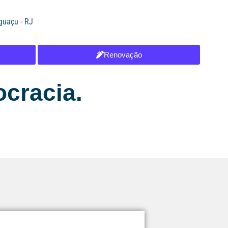
guaçu - RJ
Renovação
ocracia.